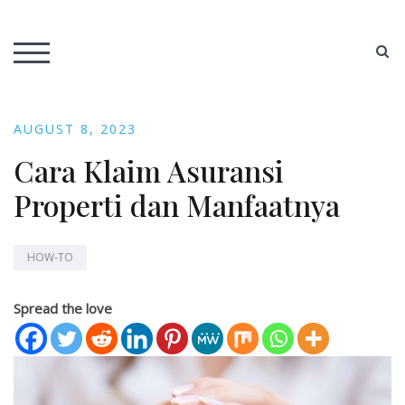
Skip
to
AOETUSA Media
S
content
TOGGLE MOBILE MENU
AUGUST 8, 2023
Cara Klaim Asuransi
Properti dan Manfaatnya
HOW-TO
Spread the love