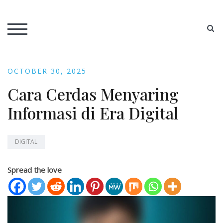
Skip
to
AOETUSA Media
S
content
TOGGLE MOBILE MENU
OCTOBER 30, 2025
Cara Cerdas Menyaring
Informasi di Era Digital
DIGITAL
Spread the love